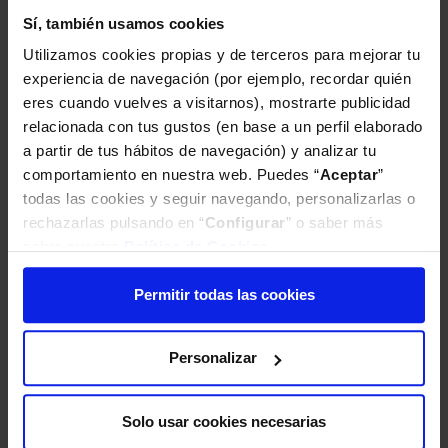
permitan el correcto funcionamiento de su sitio
Sí, también usamos cookies
Web así como la ausencia de virus y
Utilizamos cookies propias y de terceros para mejorar tu
componentes dañinos. Sin embargo, iAhorro
experiencia de navegación (por ejemplo, recordar quién
Technologies no puede hacerse responsable de:
eres cuando vuelves a visitarnos), mostrarte publicidad
(a) la continuidad y disponibilidad de los
contenidos y servicios; (b) la ausencia de errores
relacionada con tus gustos (en base a un perfil elaborado
en dichos contenidos ni la corrección de
a partir de tus hábitos de navegación) y analizar tu
cualquier defecto que pudiera ocurrir; (c) la
comportamiento en nuestra web. Puedes “
Aceptar
”
ausencia de virus y/o demás componentes
todas las cookies y seguir navegando, personalizarlas o
dañinos; (d) los daños o perjuicios que cause
rechazarlas pulsando en “
Configurar
” o saber más
cualquier persona que vulnere los sistemas de
sobre nuestra
Política de Cookies
.
seguridad de iAhorro Technologies.
iAhorro Technologies podrá suspender
Permitir todas las cookies
temporalmente y sin previo aviso, la
accesibilidad al sitio Web con motivo de
Personalizar
operaciones de mantenimiento, reparación,
actualización o mejora. No obstante, siempre que
las circunstancias lo permitan, la iAhorro
Solo usar cookies necesarias
Technologies comunicará al Usuario, con
antelación suficiente, la fecha prevista para la