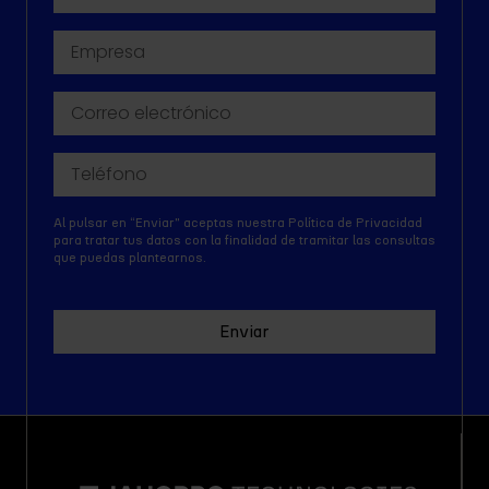
Al pulsar en “Enviar" aceptas nuestra Política de Privacidad
para tratar tus datos con la finalidad de tramitar las consultas
que puedas plantearnos.
Enviar