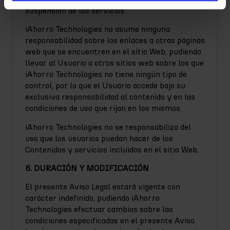
suspensión de los servicios.
iAhorro Technologies no asume ninguna
responsabilidad sobre los enlaces a otras páginas
web que se encuentren en el sitio Web, pudiendo
llevar al Usuario a otros sitios web sobre los que
iAhorro Technologies no tiene ningún tipo de
control, por lo que el Usuario accede bajo su
exclusiva responsabilidad al contenido y en las
condiciones de uso que rijan en los mismos.
iAhorro Technologies no se responsabiliza del
uso que los usuarios puedan hacer de los
Contenidos y servicios incluidos en el sitio Web.
6. DURACIÓN Y MODIFICACIÓN
El presente Aviso Legal estará vigente con
carácter indefinido, pudiendo iAhorro
Technologies efectuar cambios sobre las
condiciones especificadas en el presente Aviso