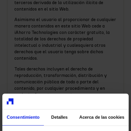
terceros derivada de la utilización ilícita de
contenidos en el sitio Web.
Asimismo el usuario al proporcionar de cualquier
manera contenidos en este sitio Web cede a
iAhorro Technologies con carácter gratuito, la
totalidad de los derechos de propiedad
intelectual o industrial y cualesquiera otros
derechos que el usuario tenga sobre dichos
contenidos.
Tales derechos incluyen el derecho de
reproducción, transformación, distribución y
comunicación pública de todo o parte del
contenido, por cualquier procedimiento y en
cualquier formatos o soportes.
5. RESPONSABILIDAD Y GARANTÍAS
iAhorro Technologies declara que ha adoptado las
Consentimiento
Detalles
Acerca de las cookies
medidas necesarias que, dentro de sus
posibilidades y el estado de la tecnología,