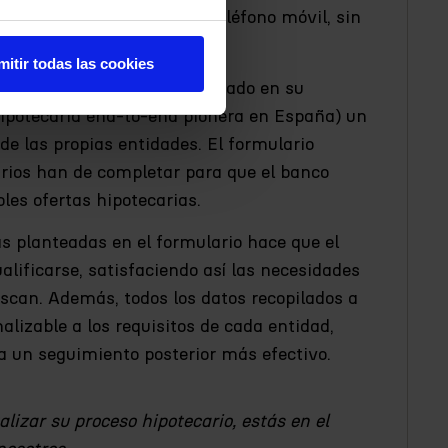
oficina o cualificarse por teléfono móvil, sin
enta Beyer.
mitir todas las cookies
ro Technologies ha incorporado en su
hipotecaria end-to-end pionera en España) un
 de las propias entidades. El formulario
rios han de completar para que el banco
les ofertas hipotecarias.
as planteadas en el formulario hace que el
lificarse, satisfaciendo así las necesidades
scan. Además, todos los datos recopilados a
alizable a los requisitos de cada entidad,
 un seguimiento posterior más efectivo.
lizar su proceso hipotecario, estás en el