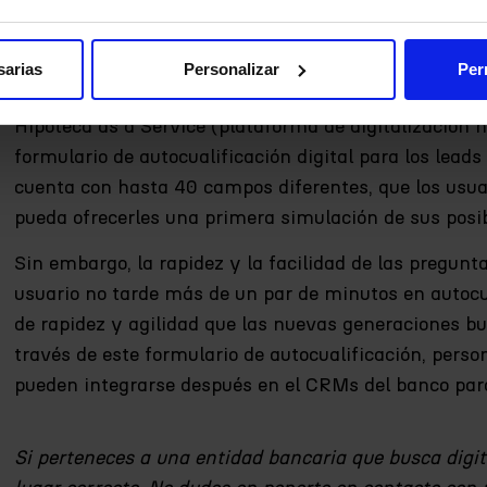
enviar el formulario de contacto, han de acudir a una 
opción de hacerlo a través de canales digitales”, lam
sarias
Personalizar
Per
Teniendo en cuenta esta importante necesidad, iAhor
Hipoteca as a Service (plataforma de digitalización 
formulario de autocualificación digital para los leads
cuenta con hasta 40 campos diferentes, que los usua
pueda ofrecerles una primera simulación de sus posib
Sin embargo, la rapidez y la facilidad de las pregunt
usuario no tarde más de un par de minutos en autocua
de rapidez y agilidad que las nuevas generaciones bu
través de este formulario de autocualificación, person
pueden integrarse después en el CRMs del banco para
Si perteneces a una entidad bancaria que busca digita