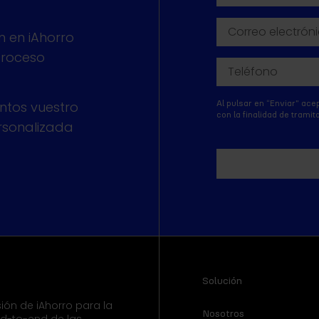
 en iAhorro
proceso
ntos vuestro
Al pulsar en “Enviar" ace
con la finalidad de trami
rsonalizada
Solución
ión de iAhorro para la
Nosotros
end-to-end de las