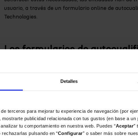
usuario, a través de un formulario online de autocual
Technologies.
Los formularios de autocualifi
Los formularios de autocualificación online se puede
digitales o páginas web de las entidades financieras,
Detalles
usuarios y proporcionándoles una rápida evaluación i
préstamo hipotecario por parte de la entidad.
“Según nuestros datos internos, únicamente algo más
 de terceros para mejorar tu experiencia de navegación (por eje
53%) cuentan, en la actualidad, con un formulario de 
 mostrarte publicidad relacionada con tus gustos (en base a un pe
 analizar tu comportamiento en nuestra web. Puedes “
Aceptar
” 
prácticamente la totalidad de la banca ya cuenta co
 rechazarlas pulsando en “
Configurar
” o saber más sobre nue
embargo, el proceso hipotecario se rompe en este punto