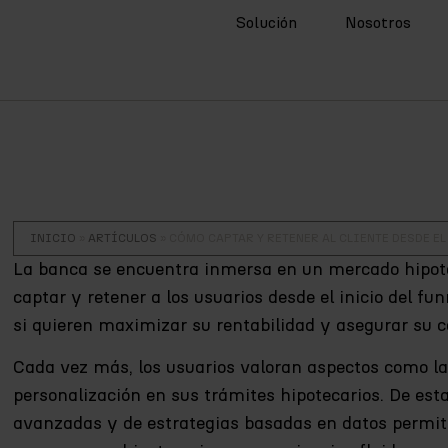
Solución
Nosotros
INICIO
»
ARTÍCULOS
»
CÓMO CAPTAR Y RETENER AL CLIENTE DESDE E
La banca se encuentra inmersa en un mercado hipote
captar y retener a los usuarios desde el inicio del fu
si quieren maximizar su rentabilidad y asegurar su c
Cada vez más, los usuarios valoran aspectos como la a
personalización en sus trámites hipotecarios. De est
avanzadas y de estrategias basadas en datos permit