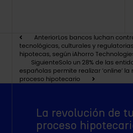
Anterior
Los bancos luchan contr
tecnológicas, culturales y regulatorias
hipotecas, según iAhorro Technologie
Siguiente
Solo un 28% de las entid
españolas permite realizar ‘online’ la
proceso hipotecario
La revolución de t
proceso hipotecari