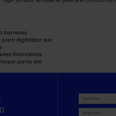
lugar correcto. No dudes en ponerte en contacto con 
a barreras
 para digitalizar sus
s
ades financieras
 mayor parte del
u
o