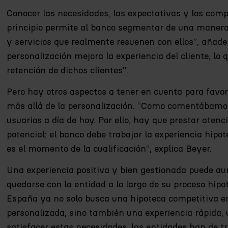
Conocer las necesidades, las expectativas y los comp
principio permite al banco segmentar de una manera e
y servicios que realmente resuenen con ellos”, añade
personalización mejora la experiencia del cliente, lo
retención de dichos clientes”.
Pero hay otros aspectos a tener en cuenta para favore
más allá de la personalización. “Como comentábamos
usuarios a día de hoy. Por ello, hay que prestar atenc
potencial: el banco debe trabajar la experiencia hipo
es el momento de la cualificación”, explica Beyer.
Una experiencia positiva y bien gestionada puede aum
quedarse con la entidad a lo largo de su proceso hipote
España ya no solo busca una hipoteca competitiva en
personalizada, sino también una experiencia rápida, u
satisfacer estas necesidades, las entidades han de tra