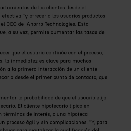
ortamientos de los clientes desde el
fectiva “y ofrecer a los usuarios productos
 el CEO de iAhorro Technologies. Esta
 que, a su vez, permite aumentar las tasas de
cer que el usuario continúe con el proceso,
, la inmediatez es clave para muchos
ión a la primera interacción de un cliente
tecaria desde el primer punto de contacto, que
entar la probabilidad de que el usuario elija
cario. El cliente hipotecario típico en
 términos de interés, o una hipoteca
n proceso ágil y sin complicaciones. “Y, para
bajar para digitalizar la cualificación del