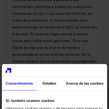
información referente a productos y servicios
financieros. Acudir a una sucursal física es, por
orden de preferencia, la tercera opción para
estos usuarios. De hecho, para 2027, se prevé que
9 de cada 10 usuarios hagan uso de la banca
online para todas estas gestiones. “Este uso
digital es algo que ya ocurre de manera
generalizada en otros muchos sectores. De la
misma manera, los usuarios están ya preparados
para
experiencias financieras 100% digitales,
rápidas, transparentes y accesibles
, acordes con
su estilo de vida actual”, declara Rajesh Bhat.
Consentimiento
Detalles
Acerca de las cookies
En su ‘Hipoteca as a Service’, iAhorro
Technologies cuenta con dos herramientas (Data
Sí, también usamos cookies
Score y Bank Reader) que permiten al usuario
Utilizamos cookies propias y de terceros para mejorar tu