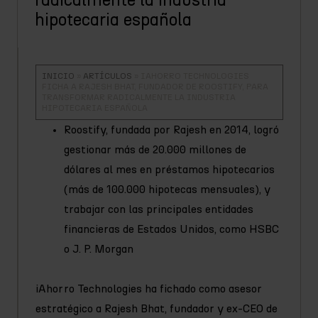
radicalmente la industria
hipotecaria española
INICIO
»
ARTÍCULOS
»
IAHORRO TECHNOLOGIES
FICHA A RAJESH BHAT, FUNDADOR DE ROOSTIFY, PARA
TRANSFORMAR RADICALMENTE LA INDUSTRIA
HIPOTECARIA ESPAÑOLA
Roostify, fundada por Rajesh en 2014, logró
gestionar más de 20.000 millones de
dólares al mes en préstamos hipotecarios
(más de 100.000 hipotecas mensuales), y
trabajar con las principales entidades
financieras de Estados Unidos, como HSBC
o J. P. Morgan
iAhorro Technologies ha fichado como asesor
estratégico a Rajesh Bhat, fundador y ex-CEO de